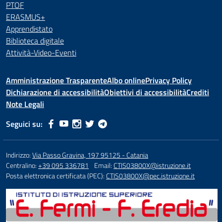
PTOF
ERASMUS+
Apprendistato
Biblioteca digitale
Attività-Video-Eventi
Amministrazione Trasparente
Albo online
Privacy Policy
Dichiarazione di accessibilità
Obiettivi di accessibilità
Crediti
Note Legali
Seguici su:
Indirizzo:
Via Passo Gravina, 197 95125 - Catania
Centralino:
+39 095 336781
Email:
CTIS03800X@istruzione.it
Posta elettronica certificata (PEC):
CTIS03800X@pec.istruzione.it