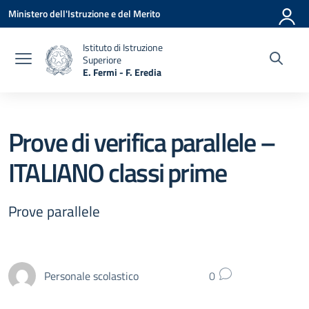
Vai ai contenuti
Vai al menu di navigazione
Vai al footer
Ministero dell'Istruzione e del Merito
Istituto di Istruzione
Superiore
E. Fermi - F. Eredia
— Visita la pagina iniziale della scuola
Prove di verifica parallele –
ITALIANO classi prime
Prove parallele
Personale scolastico
0