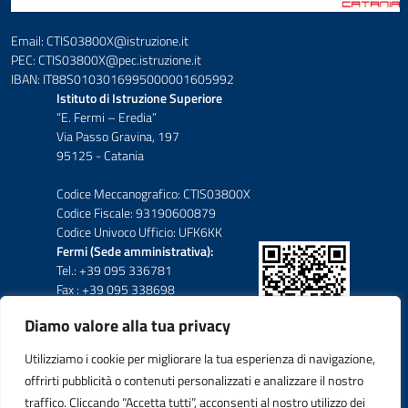
Email: CTIS03800X@istruzione.it
PEC: CTIS03800X@pec.istruzione.it
IBAN: IT88S0103016995000001605992
Istituto di Istruzione Superiore
“E. Fermi – Eredia”
Via Passo Gravina, 197
95125 - Catania
Codice Meccanografico: CTIS03800X
Codice Fiscale: 93190600879
Codice Univoco Ufficio: UFK6KK
Fermi (Sede amministrativa):
Tel.: +39 095 336781
Fax : +39 095 338698
Diamo valore alla tua privacy
Eredia-Deodato:
Tel.: +39 095 6136210
Utilizziamo i cookie per migliorare la tua esperienza di navigazione,
Tel.: +39 095 6136206
offrirti pubblicità o contenuti personalizzati e analizzare il nostro
Fax : +39 095 330503
traffico. Cliccando “Accetta tutti”, acconsenti al nostro utilizzo dei