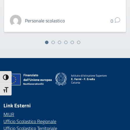
Personale scolastico
0
Istituto di Istruzione Superiore
Attiva/disattiva alto contrasto
E. Fermi - F. Eredia
Catania
— Visita la pagina iniziale della scuola
Attiva/disattiva dimensione testo
Link Esterni
MIUR
Ufficio Scolastico Regionale
Ufficio Scolastico Territoriale