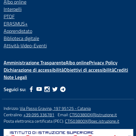
Albo online
Interpelli
PTOF
ERASMUS+
Apprendistato
Biblioteca digitale
Attività-Video-Eventi
Amministrazione Trasparente
Albo online
Privacy Policy
Dichiarazione di accessibilità
Obiettivi di accessibilità
Crediti
Note Legali
Seguici su:
Indirizzo:
Via Passo Gravina, 197 95125 - Catania
Centralino:
+39 095 336781
Email:
CTIS03800X@istruzione.it
Posta elettronica certificata (PEC):
CTIS03800X@pec.istruzione.it