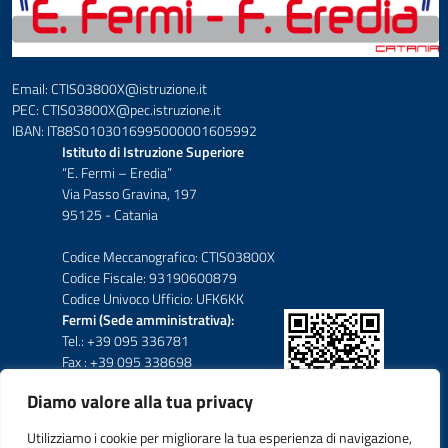
Email: CTIS03800X@istruzione.it
PEC: CTIS03800X@pec.istruzione.it
IBAN: IT88S0103016995000001605992
Istituto di Istruzione Superiore
“E. Fermi – Eredia”
Via Passo Gravina, 197
95125 - Catania
Codice Meccanografico: CTIS03800X
Codice Fiscale: 93190600879
Codice Univoco Ufficio: UFK6KK
Fermi (Sede amministrativa):
Tel.: +39 095 336781
Fax : +39 095 338698
Diamo valore alla tua privacy
Eredia-Deodato:
Tel.: +39 095 6136210
Utilizziamo i cookie per migliorare la tua esperienza di navigazione,
Tel.: +39 095 6136206