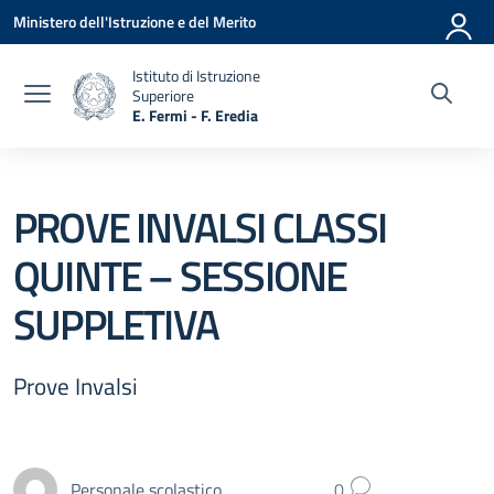
Vai ai contenuti
Vai al menu di navigazione
Vai al footer
Ministero dell'Istruzione e del Merito
Istituto di Istruzione
Superiore
E. Fermi - F. Eredia
— Visita la pagina iniziale della scuola
PROVE INVALSI CLASSI
QUINTE – SESSIONE
SUPPLETIVA
Prove Invalsi
Personale scolastico
0