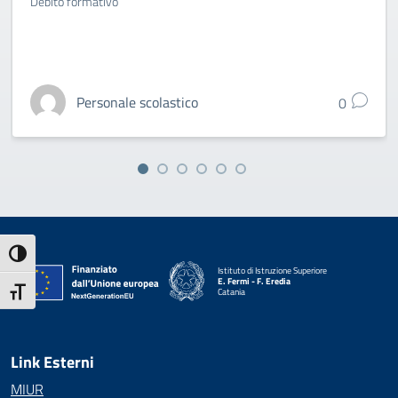
Debito formativo
Personale scolastico
0
Attiva/disattiva alto contrasto
Istituto di Istruzione Superiore
E. Fermi - F. Eredia
Attiva/disattiva dimensione testo
Catania
— Visita la pagina iniziale della scuola
Link Esterni
MIUR