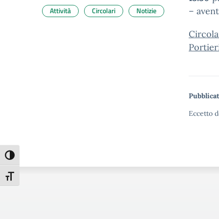
Attività
Circolari
Notizie
– aven
Circola
Portier
Pubblicat
Eccetto d
Attiva/disattiva alto contrasto
Attiva/disattiva dimensione testo