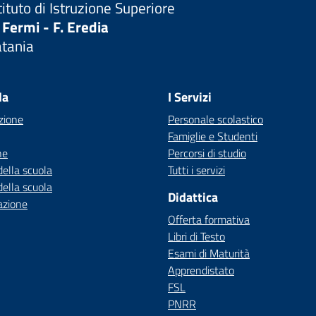
tituto di Istruzione Superiore
 Fermi - F. Eredia
atania
Visita la pagina iniziale della scuola
la
I Servizi
zione
Personale scolastico
Famiglie e Studenti
ne
Percorsi di studio
della scuola
Tutti i servizi
della scuola
Didattica
azione
Offerta formativa
Libri di Testo
Esami di Maturità
Apprendistato
FSL
PNRR