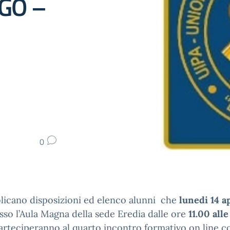
GO –
0
licano disposizioni ed elenco alunni che
lunedi 14 a
so l’Aula Magna della sede Eredia dalle ore
11.00 alle
rteciperanno al quarto incontro formativo on line c