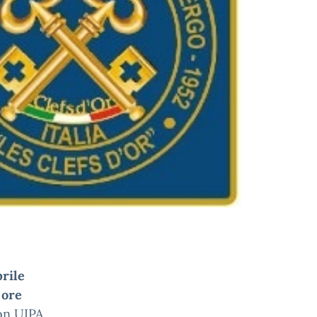
prile
 ore
on UIPA