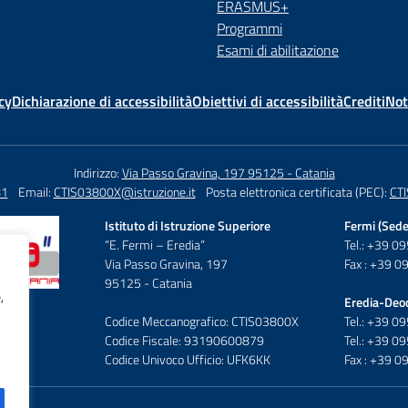
ERASMUS+
Programmi
Esami di abilitazione
cy
Dichiarazione di accessibilità
Obiettivi di accessibilità
Crediti
Not
Indirizzo:
Via Passo Gravina, 197 95125 - Catania
81
Email:
CTIS03800X@istruzione.it
Posta elettronica certificata (PEC):
CTI
Istituto di Istruzione Superiore
Fermi (Sede
“E. Fermi – Eredia”
Tel.: +39 
Via Passo Gravina, 197
Fax : +39 
95125 - Catania
,
Eredia-Deo
Codice Meccanografico: CTIS03800X
Tel.: +39 
Codice Fiscale: 93190600879
Tel.: +39 
Codice Univoco Ufficio: UFK6KK
Fax : +39 