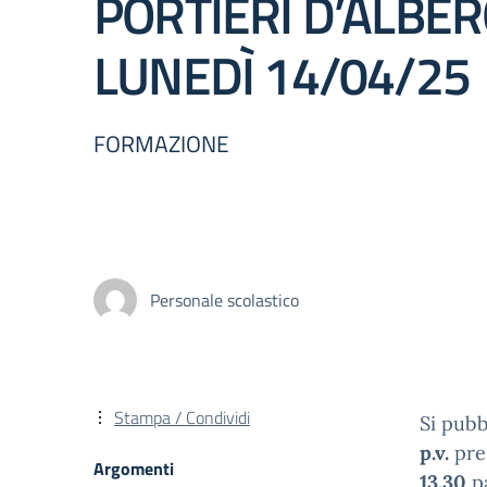
PORTIERI D’ALBER
LUNEDÌ 14/04/25
FORMAZIONE
Personale scolastico
Stampa / Condividi
Si pubb
p.v.
pres
Argomenti
13.30
pa