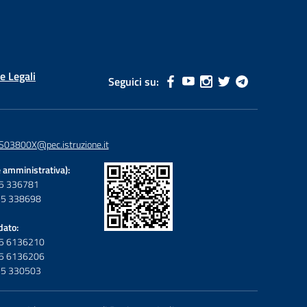
e Legali
Seguici su:
S03800X@pec.istruzione.it
 amministrativa):
095 336781
095 338698
dato:
095 6136210
095 6136206
095 330503