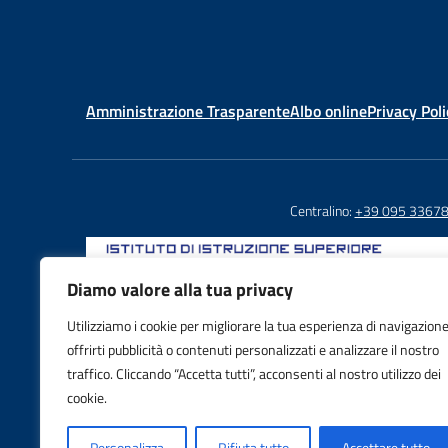
Amministrazione Trasparente
Albo online
Privacy Poli
Centralino:
+39 095 3367
Diamo valore alla tua privacy
Utilizziamo i cookie per migliorare la tua esperienza di navigazione
Email: CTIS03800X@istruzione.it
offrirti pubblicità o contenuti personalizzati e analizzare il nostro
PEC: CTIS03800X@pec.istruzione.it
traffico. Cliccando “Accetta tutti”, acconsenti al nostro utilizzo dei
IBAN: IT88S0103016995000001605992
cookie.
Personalizza
Rifiuta tutto
Accettare tutto