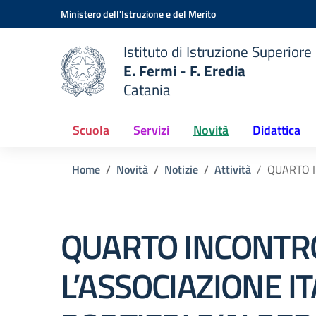
Vai ai contenuti
Vai al menu di navigazione
Vai al footer
Ministero dell'Istruzione e del Merito
Istituto di Istruzione Superiore
E. Fermi - F. Eredia
Catania
 della scuola
— Visita la pagina iniziale del
Scuola
Servizi
Novità
Didattica
Home
Novità
Notizie
Attività
QUARTO I
QUARTO INCONTR
L’ASSOCIAZIONE I