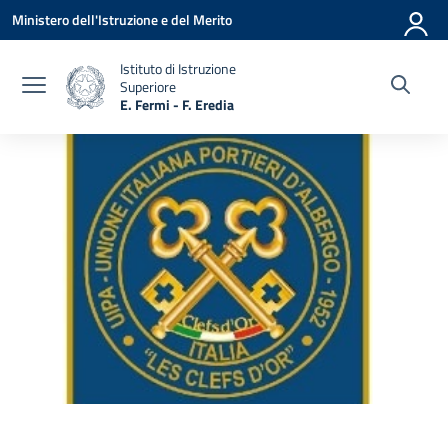
Vai ai contenuti
Vai al menu di navigazione
Vai al footer
Ministero dell'Istruzione e del Merito
Istituto di Istruzione
Superiore
E. Fermi - F. Eredia
— Visita la pagina iniziale della scuola