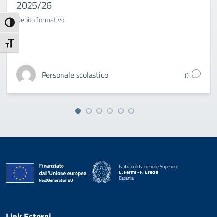
2025/26
Debito formativo
Attiva/disattiva alto contrasto
Attiva/disattiva dimensione testo
Personale scolastico
0
Istituto di Istruzione Superiore
E. Fermi - F. Eredia
Catania
— Visita la pagina iniziale della scuola
Link Esterni