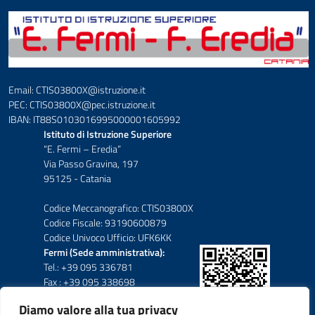
Email: CTIS03800X@istruzione.it
PEC: CTIS03800X@pec.istruzione.it
IBAN: IT88S0103016995000001605992
Istituto di Istruzione Superiore
“E. Fermi – Eredia”
Via Passo Gravina, 197
95125 - Catania
Codice Meccanografico: CTIS03800X
Codice Fiscale: 93190600879
Codice Univoco Ufficio: UFK6KK
Fermi (Sede amministrativa):
Tel.: +39 095 336781
Fax : +39 095 338698
Diamo valore alla tua privacy
Eredia-Deodato: