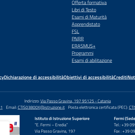
Offerta formativa
Libri di Testo
Esami di Maturità
Apprendistato
FSL
PNRR
ERASMUS+
Programmi
Esami di abilitazione
cy
Dichiarazione di accessibilità
Obiettivi di accessibilità
Crediti
Not
Indirizzo:
Via Passo Gravina, 197 95125 - Catania
81
Email:
CTIS03800X@istruzione.it
Posta elettronica certificata (PEC):
CTI
Istituto di Istruzione Superiore
Fermi (Sede
“E. Fermi – Eredia”
Tel.: +39 
Via Passo Gravina, 197
Fax : +39 