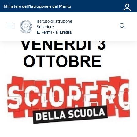
Vai ai contenuti
Vai al menu di navigazione
Vai al footer
Ministero dell'Istruzione e del Merito
Istituto di Istruzione
Superiore
E. Fermi - F. Eredia
— Visita la pagina iniziale della scuola