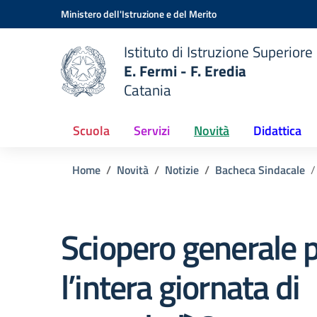
Vai ai contenuti
Vai al menu di navigazione
Vai al footer
Ministero dell'Istruzione e del Merito
Istituto di Istruzione Superiore
E. Fermi - F. Eredia
Catania
 della scuola
— Visita la pagina iniziale del
Scuola
Servizi
Novità
Didattica
Home
Novità
Notizie
Bacheca Sindacale
Sciopero generale 
l’intera giornata di