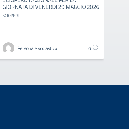
GIORNATA DI VENERDÌ 29 MAGGIO 2026
ASTE
AGGI
SCIOPERI
GIU
Sciope
Personale scolastico
0