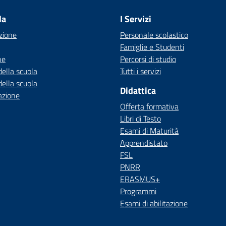
la
I Servizi
zione
Personale scolastico
Famiglie e Studenti
ne
Percorsi di studio
della scuola
Tutti i servizi
della scuola
Didattica
azione
Offerta formativa
Libri di Testo
Esami di Maturità
Apprendistato
FSL
PNRR
ERASMUS+
Programmi
Esami di abilitazione