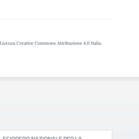
o Licenza Creative Commons Attribuzione 4.0 Italia.
SCIOPERO NAZIONALE PER LA
SCI