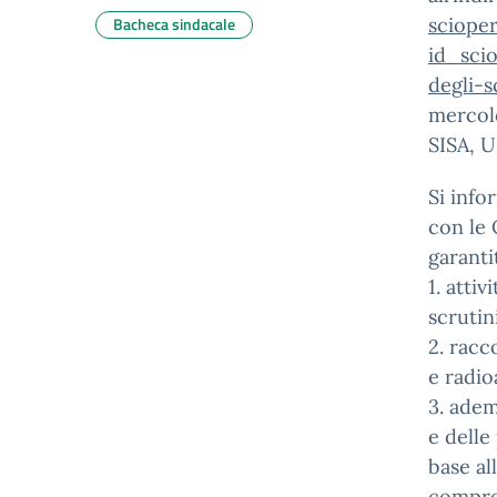
Bacheca sindacale
sciope
id_sci
degli-
mercol
SISA, 
Si info
con le 
garantit
1. atti
scrutin
2. racc
e radioa
3. adem
e delle
base al
compres