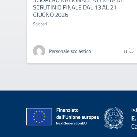
SCRUTINIO FINALE DAL 13 AL 21
GIUGNO 2026
Scioperi
Personale scolastico
0
Is
E.
C
— 