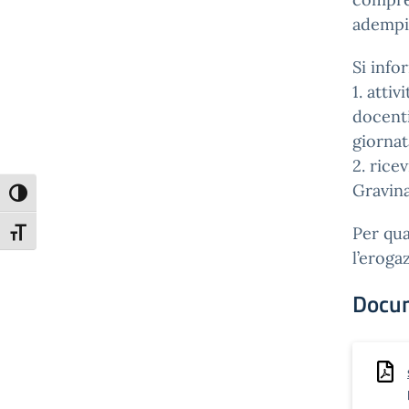
adempi
Si info
1. attiv
docenti
giornat
2. rice
Gravina
Attiva/disattiva alto contrasto
Per qua
Attiva/disattiva dimensione testo
l’eroga
Docu