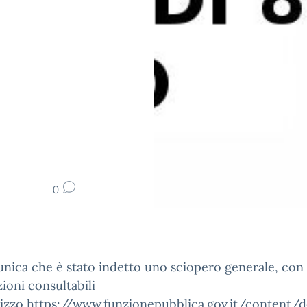
0
nica che è stato indetto uno sciopero generale, con
ioni consultabili
irizzo
https://www.funzionepubblica.gov.it/content/d