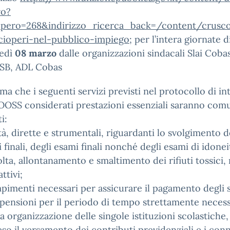
ro?
opero=268&indirizzo_ricerca_back=/content/crusco
scioperi-nel-pubblico-impiego;
per l’intera giornate d
edì
08 marzo
dalle organizzazioni sindacali Slai Coba
USB, ADL Cobas
rma che i seguenti servizi previsti nel protocollo di in
OOSS considerati prestazioni essenziali saranno co
i:
vità, dirette e strumentali, riguardanti lo svolgimento d
i finali, degli esami finali nonché degli esami di idonei
olta, allontanamento e smaltimento dei rifiuti tossici, 
ttivi;
pimenti necessari per assicurare il pagamento degli 
 pensioni per il periodo di tempo strettamente necess
la organizzazione delle singole istituzioni scolastiche, 
o il versamento dei contributi previdenziali e i conn