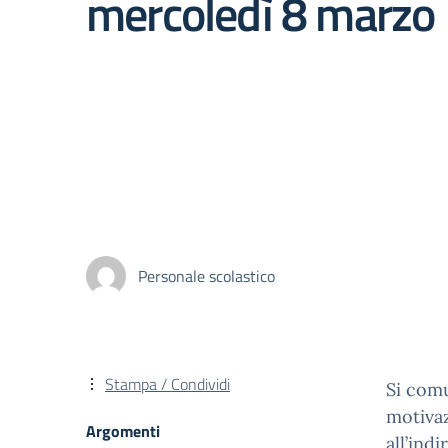
mercoledì 8 marzo
Personale scolastico
Stampa / Condividi
Si comu
motivaz
Argomenti
all’ind