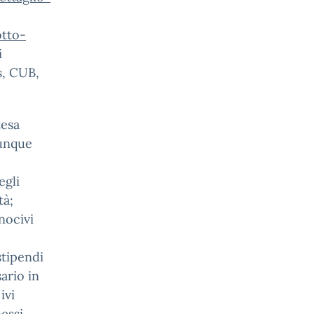
tto-
i
s, CUB,
tesa
munque
egli
tà;
nocivi
stipendi
ario in
ivi
essi