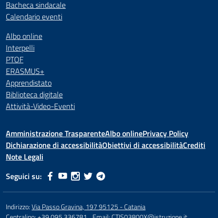
Bacheca sindacale
Calendario eventi
Albo online
Interpelli
PTOF
ERASMUS+
Apprendistato
Biblioteca digitale
Attività-Video-Eventi
Amministrazione Trasparente
Albo online
Privacy Policy
Dichiarazione di accessibilità
Obiettivi di accessibilità
Crediti
Note Legali
Seguici su:
Indirizzo:
Via Passo Gravina, 197 95125 - Catania
Centralino:
+39 095 336781
Email:
CTIS03800X@istruzione.it