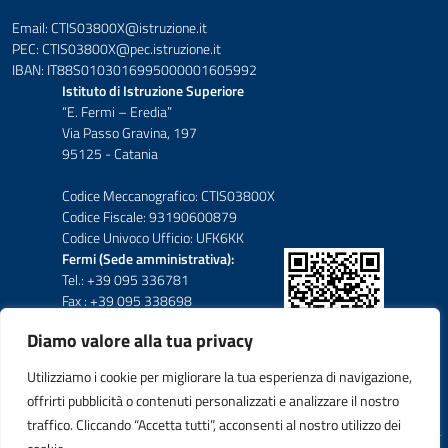
Email: CTIS03800X@istruzione.it
PEC: CTIS03800X@pec.istruzione.it
IBAN: IT88S0103016995000001605992
Istituto di Istruzione Superiore
“E. Fermi – Eredia”
Via Passo Gravina, 197
95125 - Catania
Codice Meccanografico: CTIS03800X
Codice Fiscale: 93190600879
Codice Univoco Ufficio: UFK6KK
Fermi (Sede amministrativa):
Tel.: +39 095 336781
Fax : +39 095 338698
Diamo valore alla tua privacy
Eredia-Deodato:
Tel.: +39 095 6136210
Utilizziamo i cookie per migliorare la tua esperienza di navigazione,
Tel.: +39 095 6136206
offrirti pubblicità o contenuti personalizzati e analizzare il nostro
Fax : +39 095 330503
traffico. Cliccando “Accetta tutti”, acconsenti al nostro utilizzo dei