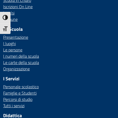
Scuola in Chiaro
Iscrizioni On Line
Invalsi
Attiva/disattiva alto contrasto
Comune
La Scuola
Attiva/disattiva dimensione testo
Presentazione
I luoghi
Le persone
I numeri della scuola
Le carte della scuola
Organizzazione
I Servizi
Personale scolastico
Famiglie e Studenti
Percorsi di studio
Tutti i servizi
Didattica