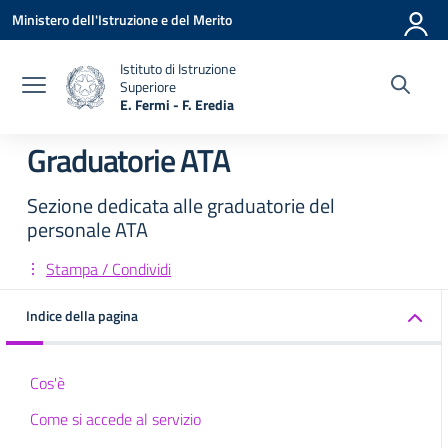
Vai ai contenuti
Vai al menu di navigazione
Vai al footer
Ministero dell'Istruzione e del Merito
Istituto di Istruzione
Superiore
E. Fermi - F. Eredia
— Visita la pagina iniziale della scuola
Graduatorie ATA
Sezione dedicata alle graduatorie del
personale ATA
Stampa / Condividi
Indice della pagina
Cos'è
Come si accede al servizio