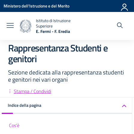
Vai ai contenuti
Vai al menu di navigazione
Vai al footer
Ministero dell'Istruzione e del Merito
Istituto di Istruzione
Superiore
E. Fermi - F. Eredia
— Visita la pagina iniziale della scuola
Rappresentanza Studenti e
genitori
Sezione dedicata alla rappresentanza studenti
e genitori nei vari organi
Stampa / Condividi
Indice della pagina
Cos'è