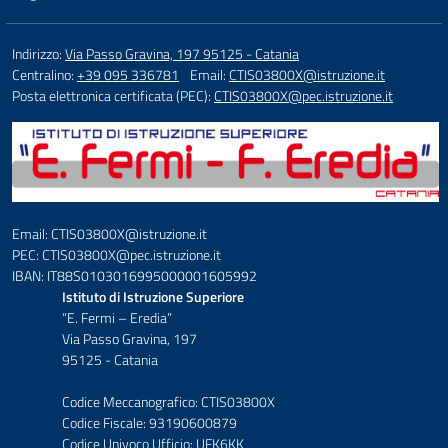
Indirizzo:
Via Passo Gravina, 197 95125 - Catania
Centralino:
+39 095 336781
Email:
CTIS03800X@istruzione.it
Posta elettronica certificata (PEC):
CTIS03800X@pec.istruzione.it
Email: CTIS03800X@istruzione.it
PEC: CTIS03800X@pec.istruzione.it
IBAN: IT88S0103016995000001605992
Istituto di Istruzione Superiore
“E. Fermi – Eredia”
Via Passo Gravina, 197
95125 - Catania
Codice Meccanografico: CTIS03800X
Codice Fiscale: 93190600879
Codice Univoco Ufficio: UFK6KK