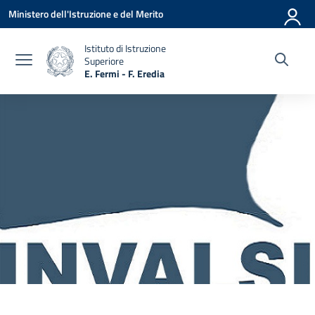
Vai ai contenuti
Vai al menu di navigazione
Vai al footer
Ministero dell'Istruzione e del Merito
Istituto di Istruzione
Superiore
E. Fermi - F. Eredia
— Visita la pagina iniziale della scuola