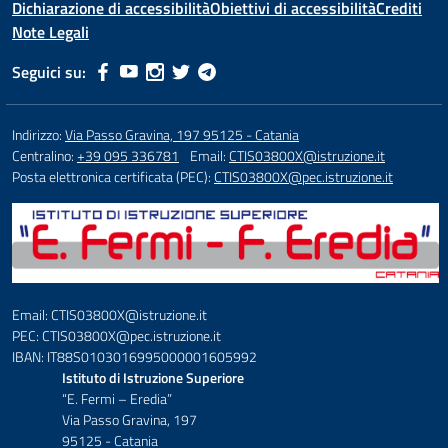
Dichiarazione di accessibilità
Obiettivi di accessibilità
Crediti
Note Legali
Seguici su:
Indirizzo:
Via Passo Gravina, 197 95125 - Catania
Centralino:
+39 095 336781
Email:
CTIS03800X@istruzione.it
Posta elettronica certificata (PEC):
CTIS03800X@pec.istruzione.it
Email: CTIS03800X@istruzione.it
PEC: CTIS03800X@pec.istruzione.it
IBAN: IT88S0103016995000001605992
Istituto di Istruzione Superiore
“E. Fermi – Eredia”
Via Passo Gravina, 197
95125 - Catania