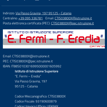
Indirizzo:
Via Passo Gravina, 197 95125 - Catania
Centralino:
+39 095 336781
Email:
CTIS03800X@istruzione.it
Posta elettronica certificata (PEC):
CTIS03800X@pec.istruzione.it
Email: CTIS03800X@istruzione.it
PEC: CTIS03800X@pec.istruzione.it
IBAN: IT88S0103016995000001605992
Istituto di Istruzione Superiore
“E. Fermi – Eredia”
Via Passo Gravina, 197
95125 - Catania
Codice Meccanografico: CTIS03800X
Codice Fiscale: 93190600879
Codice Univoco Ufficio: UFK6KK