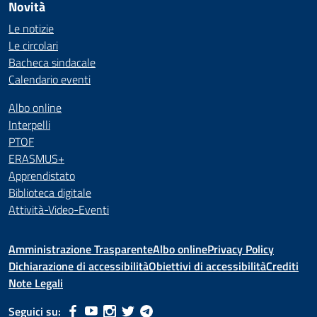
Novità
Le notizie
Le circolari
Bacheca sindacale
Calendario eventi
Albo online
Interpelli
PTOF
ERASMUS+
Apprendistato
Biblioteca digitale
Attività-Video-Eventi
Amministrazione Trasparente
Albo online
Privacy Policy
Dichiarazione di accessibilità
Obiettivi di accessibilità
Crediti
Note Legali
Seguici su: