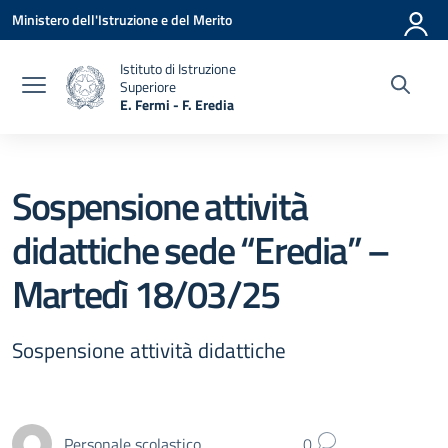
Vai ai contenuti
Vai al menu di navigazione
Vai al footer
Ministero dell'Istruzione e del Merito
Istituto di Istruzione
Superiore
E. Fermi - F. Eredia
— Visita la pagina iniziale della scuola
Sospensione attività
didattiche sede “Eredia” –
Martedì 18/03/25
Sospensione attività didattiche
Personale scolastico
0