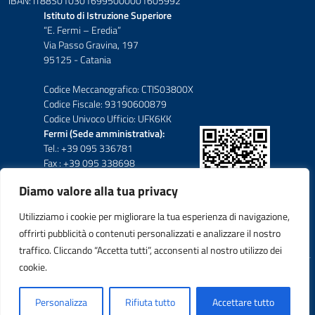
IBAN: IT88S0103016995000001605992
Istituto di Istruzione Superiore
“E. Fermi – Eredia”
Via Passo Gravina, 197
95125 - Catania
Codice Meccanografico: CTIS03800X
Codice Fiscale: 93190600879
Codice Univoco Ufficio: UFK6KK
Fermi (Sede amministrativa):
Tel.: +39 095 336781
Fax : +39 095 338698
Diamo valore alla tua privacy
Eredia-Deodato:
Tel.: +39 095 6136210
Utilizziamo i cookie per migliorare la tua esperienza di navigazione,
Tel.: +39 095 6136206
offrirti pubblicità o contenuti personalizzati e analizzare il nostro
Fax : +39 095 330503
traffico. Cliccando “Accetta tutti”, acconsenti al nostro utilizzo dei
cookie.
Idea e progetto di Designers Italia
Personalizza
Rifiuta tutto
Accettare tutto