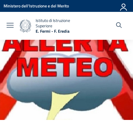
Vai ai contenuti
Vai al menu di navigazione
Vai al footer
Ministero dell'Istruzione e del Merito
Istituto di Istruzione
Superiore
E. Fermi - F. Eredia
— Visita la pagina iniziale della scuola