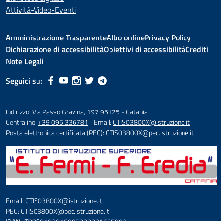
Attività-Video-Eventi
Amministrazione Trasparente
Albo online
Privacy Policy
Dichiarazione di accessibilità
Obiettivi di accessibilità
Crediti
Note Legali
Seguici su:
Indirizzo:
Via Passo Gravina, 197 95125 - Catania
Centralino:
+39 095 336781
Email:
CTIS03800X@istruzione.it
Posta elettronica certificata (PEC):
CTIS03800X@pec.istruzione.it
Email: CTIS03800X@istruzione.it
PEC: CTIS03800X@pec.istruzione.it