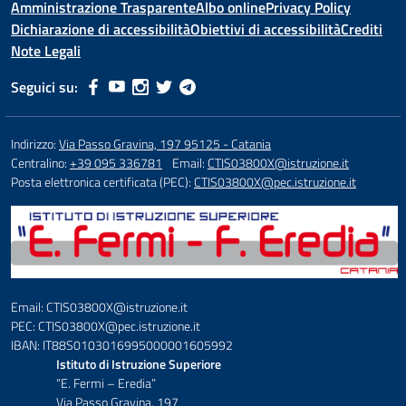
Amministrazione Trasparente
Albo online
Privacy Policy
Dichiarazione di accessibilità
Obiettivi di accessibilità
Crediti
Note Legali
Seguici su:
Indirizzo:
Via Passo Gravina, 197 95125 - Catania
Centralino:
+39 095 336781
Email:
CTIS03800X@istruzione.it
Posta elettronica certificata (PEC):
CTIS03800X@pec.istruzione.it
Email: CTIS03800X@istruzione.it
PEC: CTIS03800X@pec.istruzione.it
IBAN: IT88S0103016995000001605992
Istituto di Istruzione Superiore
“E. Fermi – Eredia”
Via Passo Gravina, 197