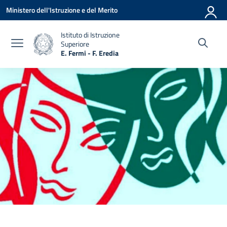
Vai ai contenuti
Vai al menu di navigazione
Vai al footer
Ministero dell'Istruzione e del Merito
Istituto di Istruzione
Superiore
E. Fermi - F. Eredia
— Visita la pagina iniziale della scuola