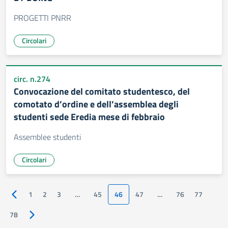
PROGETTI PNRR
Circolari
circ. n.274
Convocazione del comitato studentesco, del
comotato d’ordine e dell’assemblea degli
studenti sede Eredia mese di febbraio
Assemblee studenti
Circolari
1
2
3
…
45
46
47
…
76
77
Pagina precedente
78
Pagina successiva