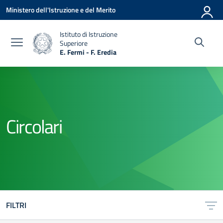
Vai ai contenuti
Vai al menu di navigazione
Vai al footer
Ministero dell'Istruzione e del Merito
Istituto di Istruzione
Superiore
E. Fermi - F. Eredia
— Visita la pagina iniziale della scuola
Circolari
FILTRI