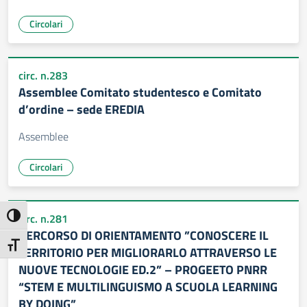
Circolari
circ. n.283
Assemblee Comitato studentesco e Comitato
d’ordine – sede EREDIA
Assemblee
Circolari
circ. n.281
Attiva/disattiva alto contrasto
PERCORSO DI ORIENTAMENTO ”CONOSCERE IL
Attiva/disattiva dimensione testo
TERRITORIO PER MIGLIORARLO ATTRAVERSO LE
NUOVE TECNOLOGIE ED.2” – PROGEETO PNRR
“STEM E MULTILINGUISMO A SCUOLA LEARNING
BY DOING”