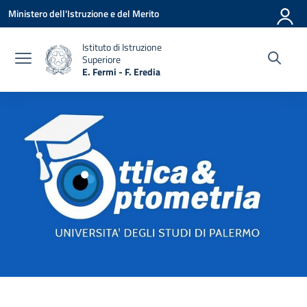
Vai ai contenuti
Vai al menu di navigazione
Vai al footer
Ministero dell'Istruzione e del Merito
Istituto di Istruzione
Superiore
E. Fermi - F. Eredia
— Visita la pagina iniziale della scuola