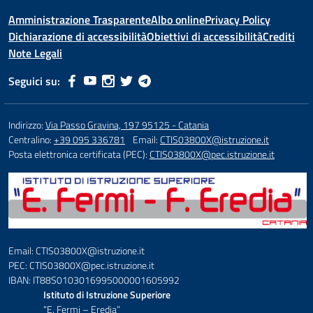
Amministrazione Trasparente
Albo online
Privacy Policy
Dichiarazione di accessibilità
Obiettivi di accessibilità
Crediti
Note Legali
Seguici su:
Indirizzo:
Via Passo Gravina, 197 95125 - Catania
Centralino:
+39 095 336781
Email:
CTIS03800X@istruzione.it
Posta elettronica certificata (PEC):
CTIS03800X@pec.istruzione.it
Email: CTIS03800X@istruzione.it
PEC: CTIS03800X@pec.istruzione.it
IBAN: IT88S0103016995000001605992
Istituto di Istruzione Superiore
“E. Fermi – Eredia”