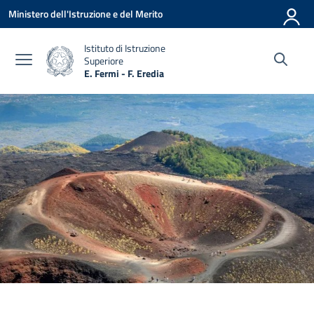
Vai ai contenuti
Vai al menu di navigazione
Vai al footer
Ministero dell'Istruzione e del Merito
Istituto di Istruzione
Superiore
E. Fermi - F. Eredia
— Visita la pagina iniziale della scuola