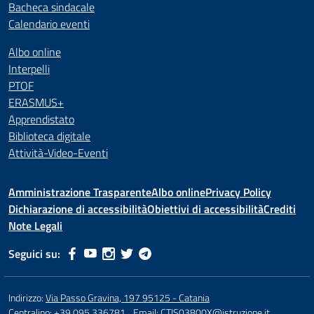
Bacheca sindacale
Calendario eventi
Albo online
Interpelli
PTOF
ERASMUS+
Apprendistato
Biblioteca digitale
Attività-Video-Eventi
Amministrazione Trasparente
Albo online
Privacy Policy
Dichiarazione di accessibilità
Obiettivi di accessibilità
Crediti
Note Legali
Seguici su:
Indirizzo:
Via Passo Gravina, 197 95125 - Catania
Centralino:
+39 095 336781
Email:
CTIS03800X@istruzione.it