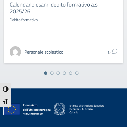
Calendario esami debito formativo a.s.
2025/26
Debito formativo
Personale scolastico
0
Attiva/disattiva alto contrasto
Attiva/disattiva dimensione testo
Istituto di Istruzione Superiore
E. Fermi - F. Eredia
Catania
— Visita la pagina iniziale della scuola