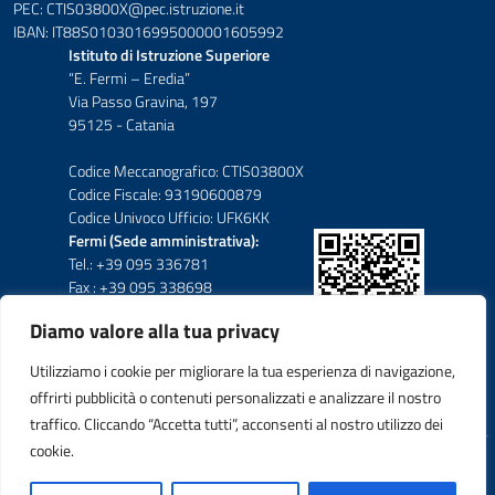
PEC: CTIS03800X@pec.istruzione.it
IBAN: IT88S0103016995000001605992
Istituto di Istruzione Superiore
“E. Fermi – Eredia”
Via Passo Gravina, 197
95125 - Catania
Codice Meccanografico: CTIS03800X
Codice Fiscale: 93190600879
Codice Univoco Ufficio: UFK6KK
Fermi (Sede amministrativa):
Tel.: +39 095 336781
Fax : +39 095 338698
Diamo valore alla tua privacy
Eredia-Deodato:
Tel.: +39 095 6136210
Utilizziamo i cookie per migliorare la tua esperienza di navigazione,
Tel.: +39 095 6136206
offrirti pubblicità o contenuti personalizzati e analizzare il nostro
Fax : +39 095 330503
traffico. Cliccando “Accetta tutti”, acconsenti al nostro utilizzo dei
cookie.
Idea e progetto di Designers Italia