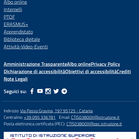
Albo online
Interpelli
PTOF
ERASMUS+
Apprendistato
Biblioteca digitale
Attività-Video-Eventi
Amministrazione Trasparente
Albo online
Privacy Policy
Dichiarazione di accessibilità
Obiettivi di accessibilità
Crediti
Note Legali
Seguici su:
Indirizzo:
Via Passo Gravina, 197 95125 - Catania
Centralino:
+39 095 336781
Email:
CTIS03800X@istruzione.it
Posta elettronica certificata (PEC):
CTIS03800X@pec.istruzione.it