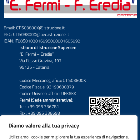
Email: CTIS03800X@istruzione.it
PEC: CTIS03800X@pec.istruzione.it
IBAN: IT88S0103016995000001605992
Istituto di Istruzione Superiore
“E. Fermi – Eredia”
Via Passo Gravina, 197
95125 - Catania
Codice Meccanografico: CTIS03800X
Codice Fiscale: 93190600879
Codice Univoco Ufficio: UFK6KK
Fermi (Sede amministrativa):
Tel.: +39 095 336781
Fax : +39 095 338698
Diamo valore alla tua privacy
Eredia-Deodato:
Tel.: +39 095 6136210
Utilizziamo i cookie per migliorare la tua esperienza di navigazione,
Tel.: +39 095 6136206