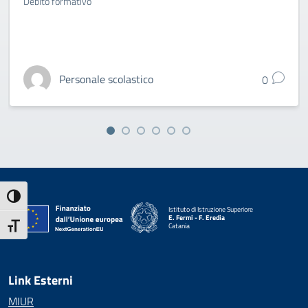
Debito formativo
Personale scolastico
0
Attiva/disattiva alto contrasto
Istituto di Istruzione Superiore
E. Fermi - F. Eredia
Attiva/disattiva dimensione testo
Catania
— Visita la pagina iniziale della scuola
Link Esterni
MIUR