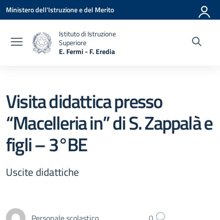
Vai ai contenuti
Vai al menu di navigazione
Vai al footer
Ministero dell'Istruzione e del Merito
Istituto di Istruzione
Superiore
E. Fermi - F. Eredia
— Visita la pagina iniziale della scuola
Visita didattica presso
“Macelleria in” di S. Zappalà e
figli – 3°BE
Uscite didattiche
Personale scolastico
0