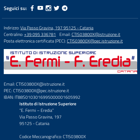
Seguici su:
Indirizzo:
Via Passo Gravina, 197 95125 - Catania
Centralino:
+39 095 336781
Email:
CTIS03800X@istruzione.it
Posta elettronica certificata (PEC):
CTIS03800X@pec.istruzione.it
Email: CTIS03800X@istruzione.it
PEC: CTIS03800X@pec.istruzione.it
IBAN: IT88S0103016995000001605992
Istituto di Istruzione Superiore
“E. Fermi – Eredia”
Via Passo Gravina, 197
95125 - Catania
Codice Meccanografico: CTIS03800X