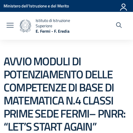
Vai ai contenuti
Vai al menu di navigazione
Vai al footer
Ministero dell'Istruzione e del Merito
Istituto di Istruzione
Superiore
E. Fermi - F. Eredia
— Visita la pagina iniziale della scuola
AVVIO MODULI DI
POTENZIAMENTO DELLE
COMPETENZE DI BASE DI
MATEMATICA N.4 CLASSI
PRIME SEDE FERMI– PNRR:
“LET’S START AGAIN”