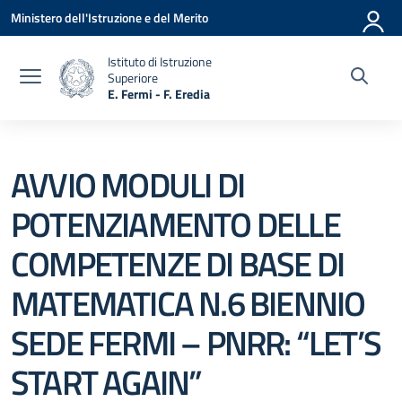
Vai ai contenuti
Vai al menu di navigazione
Vai al footer
Ministero dell'Istruzione e del Merito
Istituto di Istruzione
Superiore
E. Fermi - F. Eredia
— Visita la pagina iniziale della scuola
AVVIO MODULI DI
POTENZIAMENTO DELLE
COMPETENZE DI BASE DI
MATEMATICA N.6 BIENNIO
SEDE FERMI – PNRR: “LET’S
START AGAIN”