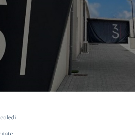
rcoledì
citate