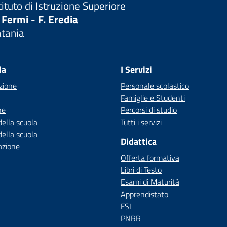
tituto di Istruzione Superiore
 Fermi - F. Eredia
atania
Visita la pagina iniziale della scuola
la
I Servizi
zione
Personale scolastico
Famiglie e Studenti
ne
Percorsi di studio
della scuola
Tutti i servizi
della scuola
Didattica
azione
Offerta formativa
Libri di Testo
Esami di Maturità
Apprendistato
FSL
PNRR