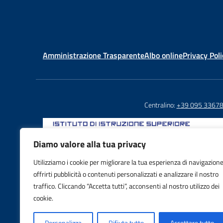
Amministrazione Trasparente
Albo online
Privacy Poli
Centralino:
+39 095 3367
Diamo valore alla tua privacy
Utilizziamo i cookie per migliorare la tua esperienza di navigazione
Email: CTIS03800X@istruzione.it
offrirti pubblicità o contenuti personalizzati e analizzare il nostro
PEC: CTIS03800X@pec.istruzione.it
traffico. Cliccando “Accetta tutti”, acconsenti al nostro utilizzo dei
IBAN: IT88S0103016995000001605992
cookie.
Personalizza
Rifiuta tutto
Accettare tutto