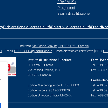
ERASMUS+
Programmi
Esami di abilitazione
cy
Dichiarazione di accessibilità
Obiettivi di accessibilità
Crediti
Not
Indirizzo:
Via Passo Gravina, 197 95125 - Catania
81
Email:
CTIS03800X@istruzione.it
Posta elettronica certificata (PEC):
CTI
Istituto di Istruzione Superiore
Fermi (Sede
“E. Fermi – Eredia”
Tel.: +39 
Via Passo Gravina, 197
Fax : +39 
95125 - Catania
,
Eredia-Deo
Codice Meccanografico: CTIS03800X
Tel.: +39 
Codice Fiscale: 93190600879
Tel.: +39 
Codice Univoco Ufficio: UFK6KK
Fax : +39 