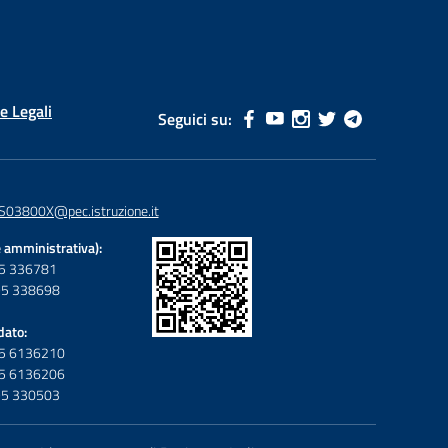
e Legali
Seguici su:
S03800X@pec.istruzione.it
 amministrativa):
095 336781
095 338698
dato:
095 6136210
095 6136206
095 330503