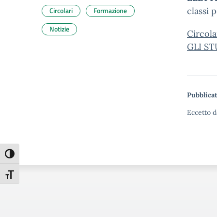
Circolari
Formazione
classi 
Notizie
Circol
GLI ST
Pubblicat
Eccetto d
Attiva/disattiva alto contrasto
Attiva/disattiva dimensione testo