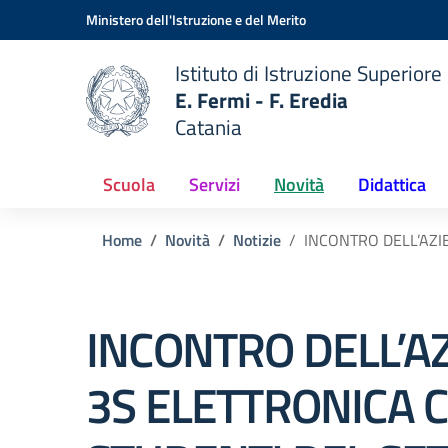
Vai ai contenuti
Vai al menu di navigazione
Vai al footer
Ministero dell'Istruzione e del Merito
Istituto di Istruzione Superiore
E. Fermi - F. Eredia
Catania
 della scuola
— Visita la pagina iniziale del
Scuola
Servizi
Novità
Didattica
Home
Novità
Notizie
INCONTRO DELL’AZI
INCONTRO DELL’A
3S ELETTRONICA C