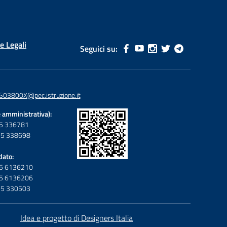
e Legali
Seguici su:
S03800X@pec.istruzione.it
 amministrativa):
095 336781
095 338698
dato:
095 6136210
095 6136206
095 330503
Idea e progetto di Designers Italia