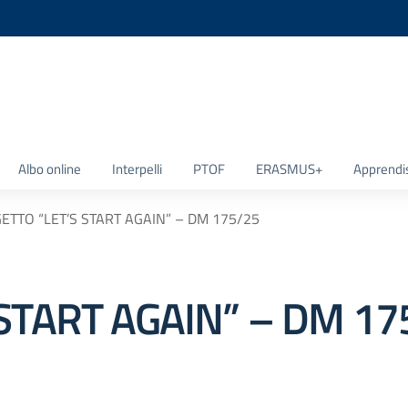
la scuola
Albo online
Interpelli
PTOF
ERASMUS+
Apprendi
ETTO “LET’S START AGAIN” – DM 175/25
START AGAIN” – DM 17