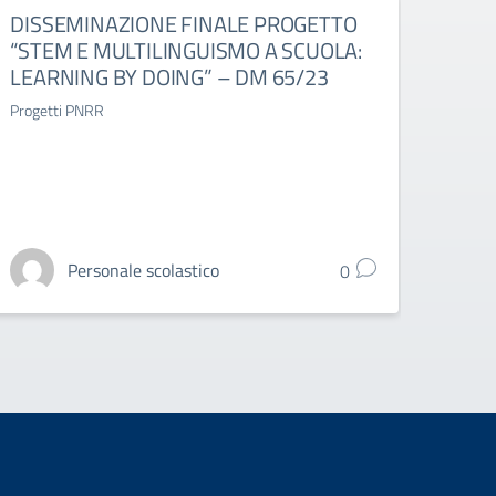
DISSEMINAZIONE FINALE PROGETTO
DISS
“STEM E MULTILINGUISMO A SCUOLA:
BARR
LEARNING BY DOING” – DM 65/23
19/
Progetti PNRR
PROGE
Personale scolastico
0