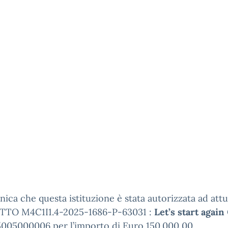
nica che questa istituzione è stata autorizzata ad attu
TO M4C1I1.4-2025-1686-P-63031 :
Let’s start again
005000006 per l’importo di Euro 150.000,00