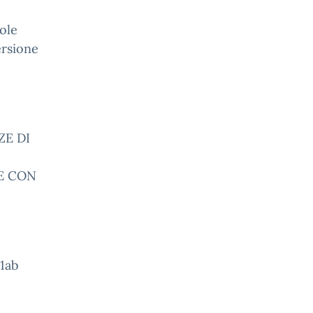
uole
ersione
ZE DI
E CON
1ab