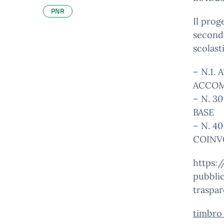
PNR
Il prog
seconda
scolast
– N.1.
ACCOM
– N. 
BASE
– N. 
COINV
https:
pubbli
traspa
timbro