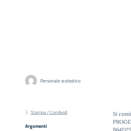
Personale scolastico
Stampa / Condividi
Si comi
PROGET
Argomenti
B64D25