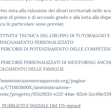
etto mira alla riduzione dei divari territoriali nelle sc
rie di primo e di secondo grado e alla lotta alla disp
ica In particolare sono previsti:
 ATTIVITA’ TECNICA DEL GRUPPO DI TUTORAGGIO E
PAGNAMENTO PERSONALIZZATO
30 PERCORSI DI POTENZIAMENTO DELLE COMPETEN
40 PERCORSI PERSONALIZZATI DI MENTORING ANCH
OLGIMENTO DELLE FAMIGLIE
//amministrazionetrasparente.org/pagina-
ca/CTIS03800X/amministrazione-
rente/progetto/0512f033-e22f-44ae-82e6-2ec69e559
_PUBBLICITA’ INIZIALE DM 175-signed