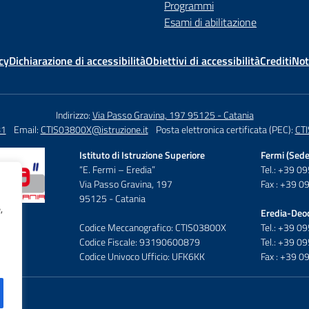
Programmi
Esami di abilitazione
cy
Dichiarazione di accessibilità
Obiettivi di accessibilità
Crediti
Not
Indirizzo:
Via Passo Gravina, 197 95125 - Catania
81
Email:
CTIS03800X@istruzione.it
Posta elettronica certificata (PEC):
CTI
Istituto di Istruzione Superiore
Fermi (Sede
“E. Fermi – Eredia”
Tel.: +39 
Via Passo Gravina, 197
Fax : +39 
95125 - Catania
,
Eredia-Deo
Codice Meccanografico: CTIS03800X
Tel.: +39 
Codice Fiscale: 93190600879
Tel.: +39 
Codice Univoco Ufficio: UFK6KK
Fax : +39 