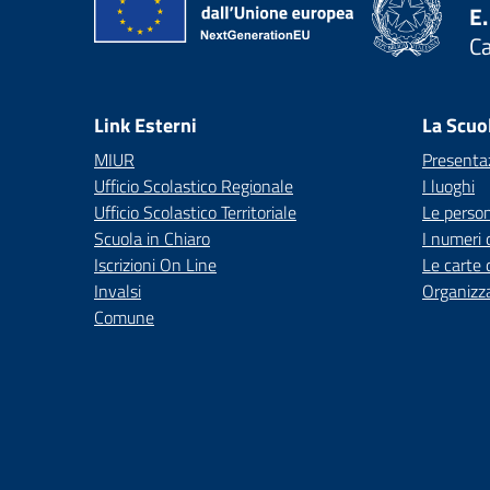
E.
C
— 
Link Esterni
La Scuo
MIUR
Presenta
Ufficio Scolastico Regionale
I luoghi
Ufficio Scolastico Territoriale
Le perso
Scuola in Chiaro
I numeri 
Iscrizioni On Line
Le carte 
Invalsi
Organizz
Comune