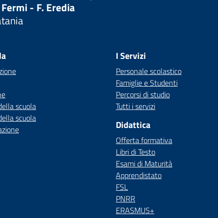
 Fermi - F. Eredia
atania
Visita la pagina iniziale della scuola
la
I Servizi
zione
Personale scolastico
Famiglie e Studenti
ne
Percorsi di studio
della scuola
Tutti i servizi
della scuola
Didattica
azione
Offerta formativa
Libri di Testo
Esami di Maturità
Apprendistato
FSL
PNRR
ERASMUS+