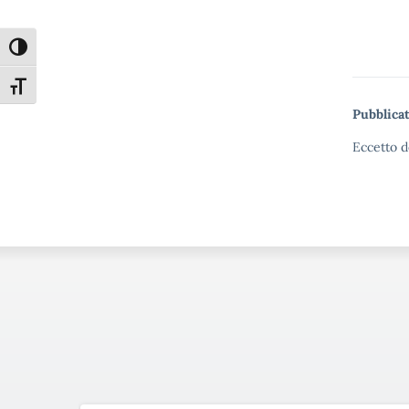
Attiva/disattiva alto contrasto
Attiva/disattiva dimensione testo
Pubblicat
Eccetto d