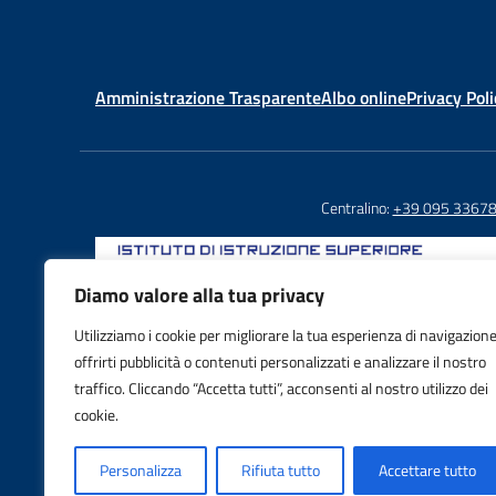
Amministrazione Trasparente
Albo online
Privacy Poli
Centralino:
+39 095 3367
Diamo valore alla tua privacy
Utilizziamo i cookie per migliorare la tua esperienza di navigazione
Email: CTIS03800X@istruzione.it
offrirti pubblicità o contenuti personalizzati e analizzare il nostro
PEC: CTIS03800X@pec.istruzione.it
traffico. Cliccando “Accetta tutti”, acconsenti al nostro utilizzo dei
IBAN: IT88S0103016995000001605992
cookie.
Personalizza
Rifiuta tutto
Accettare tutto