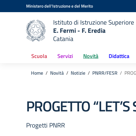
Vai ai contenuti
Vai al menu di navigazione
Vai al footer
Ministero dell'Istruzione e del Merito
Istituto di Istruzione Superiore
E. Fermi - F. Eredia
Catania
 della scuola
— Visita la pagina iniziale del
Scuola
Servizi
Novità
Didattica
Home
Novità
Notizie
PNRR/FESR
PROG
PROGETTO “LET’S 
Progetti PNRR