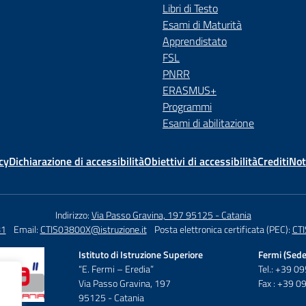
Libri di Testo
Esami di Maturità
Apprendistato
FSL
PNRR
ERASMUS+
Programmi
Esami di abilitazione
cy
Dichiarazione di accessibilità
Obiettivi di accessibilità
Crediti
Not
Indirizzo:
Via Passo Gravina, 197 95125 - Catania
81
Email:
CTIS03800X@istruzione.it
Posta elettronica certificata (PEC):
CTI
Istituto di Istruzione Superiore
Fermi (Sede
“E. Fermi – Eredia”
Tel.: +39 
Via Passo Gravina, 197
Fax : +39 
95125 - Catania