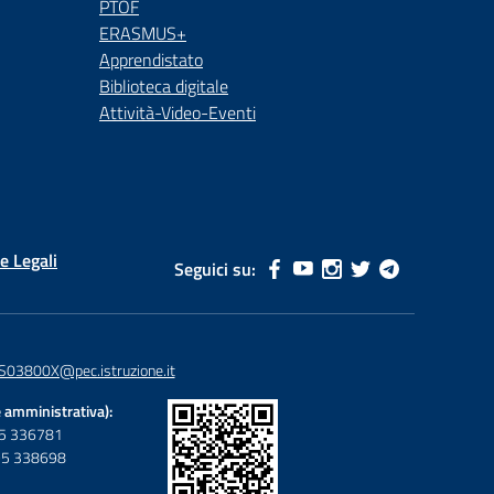
PTOF
ERASMUS+
Apprendistato
Biblioteca digitale
Attività-Video-Eventi
e Legali
Seguici su:
S03800X@pec.istruzione.it
 amministrativa):
095 336781
095 338698