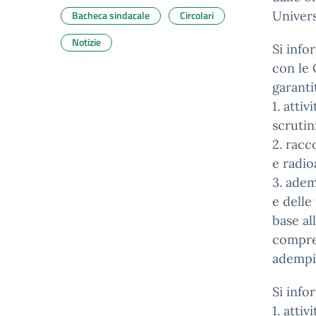
Bacheca sindacale
Circolari
Univers
Notizie
Si info
con le 
garantit
1. atti
scrutin
2. racc
e radioa
3. adem
e delle
base al
compres
adempi
Si info
1. attiv