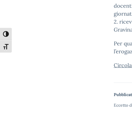
docenti
giornat
2. rice
Gravina
Attiva/disattiva alto contrasto
Per qua
Attiva/disattiva dimensione testo
l’eroga
Circola
Pubblicat
Eccetto d