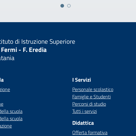
tituto di Istruzione Superiore
 Fermi - F. Eredia
atania
Visita la pagina iniziale della scuola
la
I Servizi
zione
Personale scolastico
Famiglie e Studenti
ne
Percorsi di studio
della scuola
Tutti i servizi
della scuola
Didattica
azione
Offerta formativa