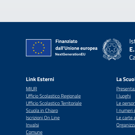
Is
E.
C
— 
Link Esterni
La Scuo
MIUR
Presenta
Ufficio Scolastico Regionale
I luoghi
Ufficio Scolastico Territoriale
Le perso
Scuola in Chiaro
I numeri 
Iscrizioni On Line
Le carte 
Invalsi
Organizz
Comune