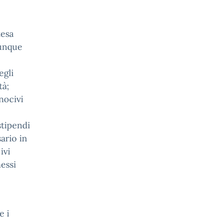
tesa
munque
egli
tà;
nocivi
stipendi
ario in
ivi
essi
e i