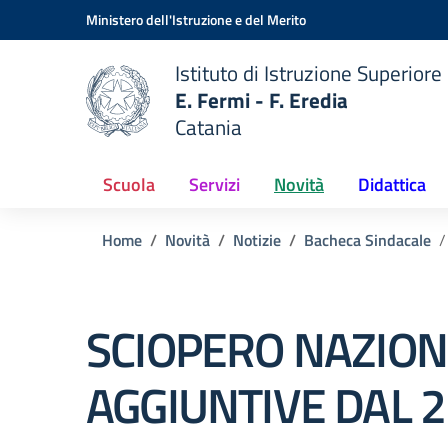
Vai ai contenuti
Vai al menu di navigazione
Vai al footer
Ministero dell'Istruzione e del Merito
Istituto di Istruzione Superiore
E. Fermi - F. Eredia
Catania
 della scuola
— Visita la pagina iniziale del
Scuola
Servizi
Novità
Didattica
Home
Novità
Notizie
Bacheca Sindacale
SCIOPERO NAZION
AGGIUNTIVE DAL 2