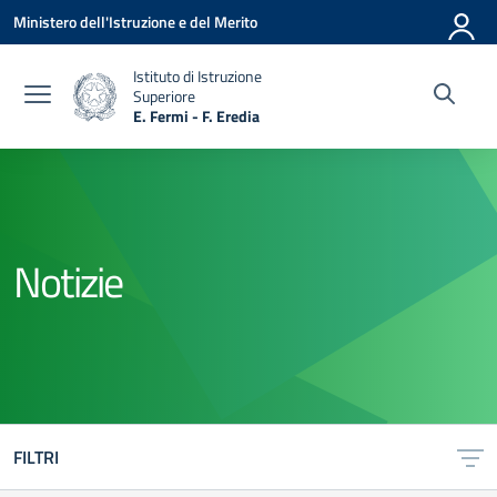
Vai ai contenuti
Vai al menu di navigazione
Vai al footer
Ministero dell'Istruzione e del Merito
Istituto di Istruzione
Superiore
E. Fermi - F. Eredia
— Visita la pagina iniziale della scuola
Notizie
FILTRI