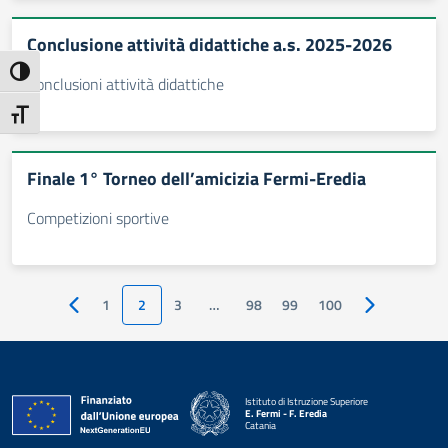
Conclusione attività didattiche a.s. 2025-2026
Attiva/disattiva alto contrasto
Conclusioni attività didattiche
Attiva/disattiva dimensione testo
Finale 1° Torneo dell’amicizia Fermi-Eredia
Competizioni sportive
1
2
3
…
98
99
100
Pagina precedente
Pagina succe
Istituto di Istruzione Superiore
E. Fermi - F. Eredia
Catania
— Visita la pagina iniziale della scuola