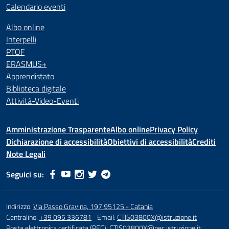
Calendario eventi
Albo online
Interpelli
PTOF
ERASMUS+
Apprendistato
Biblioteca digitale
Attività-Video-Eventi
Amministrazione Trasparente
Albo online
Privacy Policy
Dichiarazione di accessibilità
Obiettivi di accessibilità
Crediti
Note Legali
Seguici su:
Indirizzo:
Via Passo Gravina, 197 95125 - Catania
Centralino:
+39 095 336781
Email:
CTIS03800X@istruzione.it
Posta elettronica certificata (PEC):
CTIS03800X@pec.istruzione.it