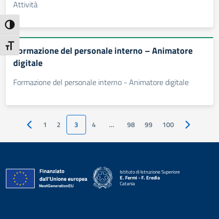
Attività
Attiva/disattiva alto contrasto
Attiva/disattiva dimensione testo
Formazione del personale interno – Animatore
digitale
Formazione del personale interno - Animatore digitale
1
2
3
4
…
98
99
100
Pagina precedente
Pagina suc
Istituto di Istruzione Superiore
E. Fermi - F. Eredia
Catania
— Visita la pagina iniziale della scuola