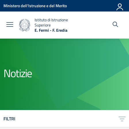
Vai ai contenuti
Vai al menu di navigazione
Vai al footer
Ministero dell'Istruzione e del Merito
Istituto di Istruzione
Superiore
E. Fermi - F. Eredia
— Visita la pagina iniziale della scuola
Notizie
FILTRI